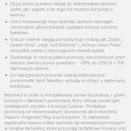
Za jej pomocą mamy okazję do dokonywania zarówno
wpłat, jak i wypłat, a do tego nie musimy korzystać z
kantoru.
Gracz keineswegs musi spełniać żadnych wymagań
obrotowych, aby przekazać uzyskane bonusy na konto
bankowe.
Gracze chętnie sięgają po tytuły tego rodzaju jak „Dolly’s
Desire Slots”, „High Tool Roulette” i „Victory Video Poker”,
wszystkie znane z imponujących stawek wypłat.
Gwarantuje to mocny pakiet promocji, wśród których prym
wiedzie świetny bonus powitalny – 100% do 2250 zł + 200
darmowych spinów.
Do najszybszych procedur należą elektroniczne
portmonetki Skrill, Neteller i actually ecoPayz, a także karty
kredytowe.
Betonred in order to kompleksowy serwis hazardowy z grami
losowymi i zakładami sportowymi, który oferuje ponad gier,
działających zgodnie z licencją Curacao. Produkcje
pochodzą od renomowanych dostawców jak Endorphina,
Playson, Pragmatic Play oraz Evolution. To najbardziej
wypłacalne kasyno online wyróżnia się wewnętrznymi misjami
w obrębie BetonRed, które przyznają dodatkowe monety oraz