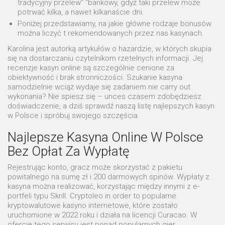
tradycyjny przelew” “bankowy, gdyż taki przelew może
potrwać kilka, a nawet kilkanaście dni.
Poniżej przedstawiamy, na jakie główne rodzaje bonusów
można liczyć t rekomendowanych przez nas kasynach.
Karolina jest autorką artykułów o hazardzie, w których skupia
się na dostarczaniu czytelnikom rzetelnych informacji. Jej
recenzje kasyn online są szczególnie cenione za
obiektywność i brak stronniczości. Szukanie kasyna
samodzielnie wciąż wydaje się zadaniem nie carry out
wykonania? Nie spiesz się – unces czasem zdobędziesz
doświadczenie, a dziś sprawdź naszą listę najlepszych kasyn
w Polsce i spróbuj swojego szczęścia.
Najlepsze Kasyna Online W Polsce
Bez Opłat Za Wypłatę
Rejestrując konto, gracz może skorzystać z pakietu
powitalnego na sumę zł i 200 darmowych spinów. Wypłaty z
kasyna można realizować, korzystając między innymi z e-
portfeli typu Skrill. Cryptoleo in order to popularne
kryptowalutowe kasyno internetowe, które zostało
uruchomione w 2022 roku i działa na licencji Curacao. W
ofercie tego serwisu jest ponad popularnych gier,