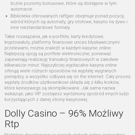
liczne poziomy bonusowe, które są dostępne w tym
automacie.
Biblioteka oferowanych raffgier obejmuje ponad pozycji,
wśród których są automaty, gry stołowe, kasyno na żywo i
inne niestandardowe formaty.
Takie rozwiązania, jak e-portfele, karty kredytowe,
kryptowaluty, platformy finansowe unces błyskawicznymi
przelewami, można znaleźć w każdym kasynie online.
Najlepszą opcją są portfele elektroniczne, ponieważ
zapewniają realizację transakcji finansowych w zaledwie
kilkanaście minut. Najszybciej wypłacalne kasyna online
oferują wiele różnych sposobów na wypłatę wygranych
pieniędzy, a wszystko odbywa się on the internet. Cały proces
wypłaty środków użytkownikowi składa się z kilku kroków,
które keineswegs są skomplikowane. Jak sama nazwa
wskazuje, jako VIP zostajesz wyróżniony spośród innych ludzi
korzystających z danej strony kasynowej.
Dolly Casino – 96% Możliwy
Rtp
Niektórzy deweloperzy w swoich slotach online wyświetlają