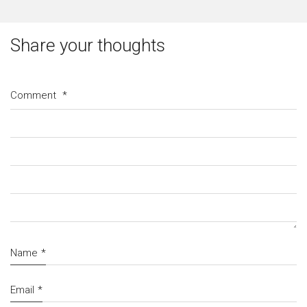
Share your thoughts
Comment
*
Name
*
Email
*