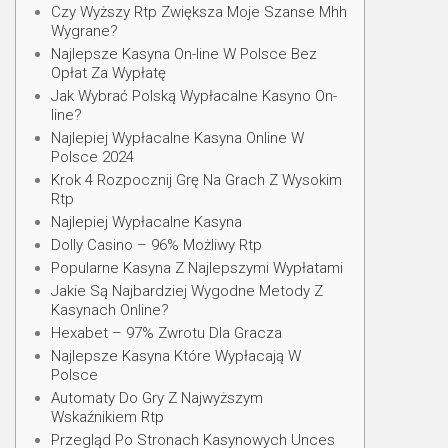
Czy Wyższy Rtp Zwiększa Moje Szanse Mhh
Wygrane?
Najlepsze Kasyna On-line W Polsce Bez
Opłat Za Wypłatę
Jak Wybrać Polską Wypłacalne Kasyno On-
line?
Najlepiej Wypłacalne Kasyna Online W
Polsce 2024
Krok 4 Rozpocznij Grę Na Grach Z Wysokim
Rtp
Najlepiej Wypłacalne Kasyna
Dolly Casino – 96% Możliwy Rtp
Popularne Kasyna Z Najlepszymi Wypłatami
Jakie Są Najbardziej Wygodne Metody Z
Kasynach Online?
Hexabet – 97% Zwrotu Dla Gracza
Najlepsze Kasyna Które Wypłacają W
Polsce
Automaty Do Gry Z Najwyższym
Wskaźnikiem Rtp
Przegląd Po Stronach Kasynowych Unces