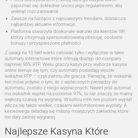
zapoznać się dokładnie unces jego regulaminem, aby
uniknąć rozczarowania.
Zawsze na bieżąco z najnowszymi trendami, dostarcza
najbardziej aktualne informacje.
Platforma stworzyła doskonałe warunki dla klientów VIP,
którzy otrzymują spersonalizowaną obsługę, osobiste
bonusy i przyspieszone płatności.
Z uwagi na 10 fakt warto celować tylko i wyłącznie w takie
automaty internetowe które oferują dostęp do company
najmniej 95% RTP. Wielu graczy kasyn przy wyborze kasyna
online kieruje się tym, czy automaty posiadają wysoki
wskaźnik RTP – czyli zwrotu dla gracza. Pamiętaj, że wskaźnik
ten mówi jedynie o tym, ile z wpłaconych pieniędzy do
automatu, zostało z niego wypłaconych. Nawet jeśli automat
ma wskaźnik wypłat na poziomie 97%, to nie znaczy, że mamy
większą szansę na wygraną. W końcu mhh ten poziom wypłat
wlicza się także wielkie, czasami wielomilionowe wypłaty. A
keineswegs składają się miliony mniejszych zakładów, które
nie dały żadnej wygranej.
Najlepsze Kasyna Które