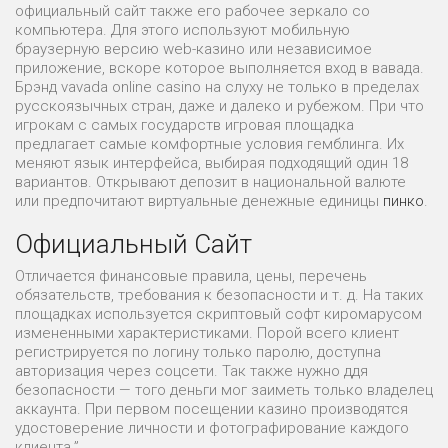
официальный сайт также его рабочее зеркало со
компьютера. Для этого используют мобильную
браузерную версию web-казино или независимое
приложение, вскоре которое выполняется вход в вавада.
Брэнд vavada online casino на слуху не только в пределах
русскоязычных стран, даже и далеко и рубежом. При что
игрокам с самых государств игровая площадка
предлагает самые комфортные условия гемблинга. Их
меняют язык интерфейса, выбирая подходящий один 18
вариантов. Открывают депозит в национальной валюте
или предпочитают виртуальные денежные единицы
пинко
.
Официальный Сайт
Отличается финансовые правила, цены, перечень
обязательств, требования к безопасности и т. д. На таких
площадках используется скриптовый софт киромарусом
измененными характеристиками. Порой всего клиент
регистрируется по логину только паролю, доступна
авторизация через соцсети. Так также нужно ддя
безопасности — того деньги мог заиметь только владелец
аккаунта. При первом посещении казино производятся
удостоверение личности и фотографирование каждого
клиента.”