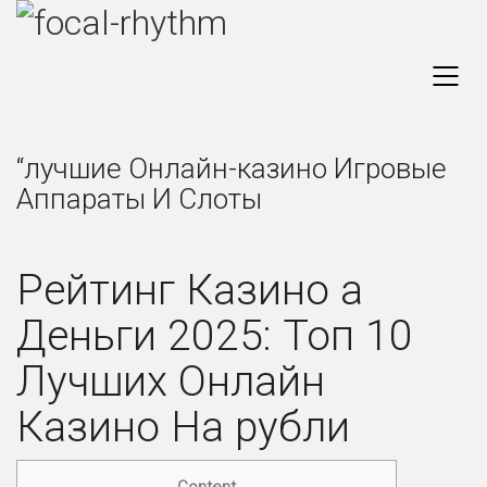
“лучшие Онлайн-казино Игровые
Аппараты И Слоты
Рейтинг Казино а
Деньги 2025: Топ 10
Лучших Онлайн
Казино На рубли