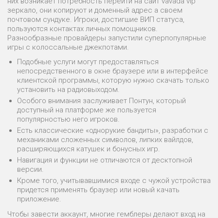
них возникает потребность перейти на сайт vavada vip
зеркало, они копируют и доменный адрес а своем
почтовом сундуке. Игроки, достигшие ВИП статуса,
пользуются контактах личных помощников.
Разнообразные провайдеры запустили суперпопулярные
игры с колоссальные джекпотами.
Подобные услуги могут предоставляться
непосредственного в окне браузере или в интерфейсе
клиентской программы, которую нужно скачать только
установить на радиовыходом.
Особого внимания заслуживает Понтун, который
доступный на платформе же пользуется
популярностью него игроков.
Есть классические «однорукие бандиты», разработки с
механиками сложенных символов, липких вайлдов,
расширяющихся катушек и бонусных игр.
Навигация и функции не отличаются от десктопной
версии.
Кроме того, учитывавшимися входе с чужой устройства
придется применять браузер или новый качать
приложение.
Чтобы завести аккаунт, многие гемблеры делают вход на