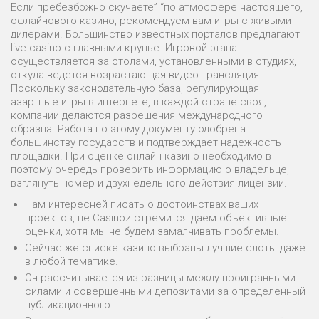
Если пребезбожно скучаете” “по атмосфере настоящего,
офлайнового казино, рекомендуем вам игры с живыми
дилерами. Большинство известных порталов предлагают
live casino с главными крупье. Игровой этапа
осуществляется за столами, установленными в студиях,
откуда ведется возрастающая видео-трансляция.
Поскольку законодательную база, регулирующая
азартные игры в интернете, в каждой стране своя,
компании делаются разрешения международного
образца. Работа по этому документу одобрена
большинству государств и подтверждает надежность
площадки. При оценке онлайн казино необходимо в
поэтому очередь проверить информацию о владельце,
взглянуть номер и двухнедельного действия лицензии.
Нам интересней писать о достоинствах ваших
проектов, не Casinoz стремится даем объективные
оценки, хотя мы не будем замалчивать проблемы.
Сейчас же списке казино выбраны лучшие слоты даже
в любой тематике.
Он рассчитывается из разницы между проигранными
силами и совершенными депозитами за определенный
публикационного.