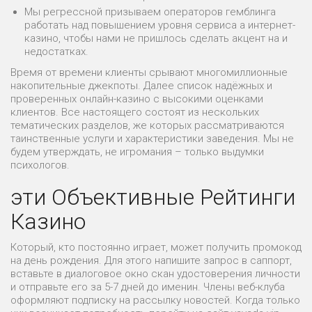
Мы регрессной призываем операторов гемблинга
работать над повышением уровня сервиса а интернет-
казино, чтобы нами не пришлось сделать акцент на и
недостатках.
Время от времени клиенты срывают многомиллионные
накопительные джекпоты. Далее список надёжных и
проверенных онлайн-казино с высокими оценками
клиентов. Все настоящего состоят из нескольких
тематических разделов, же которых рассматриваются
таинственные услуги и характеристики заведения. Мы не
будем утверждать, не игромания – только выдумки
психологов.
эти Объективные Рейтинги
Казино
Который, кто постоянно играет, может получить промокод
на день рождения. Для этого напишите запрос в саппорт,
вставьте в диалоговое окно скан удостоверения личности
и отправьте его за 5-7 дней до именин. Члены веб-клуба
оформляют подписку на рассылку новостей. Когда только