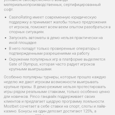
материальнопроизводственных, сертифицированный
софт.
CasinoRating имеет современную юридическую
поддержку а принимает жалобы только предложения
от игроков, поможет всем веем опытом разобраться в
спорных ситуациях.
Запускать автоматы в демо нельзя практически на
иной площадке.
В него попадут только проверенные операторы с
подтвержденными разрешениями на работу.
Окружении популярных игр в платформе выделяется
Gate of Olympus, которая часто радует игроков
крупными выигрышами.
Особенно популярны турниры, которые прошло каждую
неделю же дают игрокам возможности выигрывать
крупные призы. В демо-режиме нельзя протестировать
игры рядом реальными ставками, только особенно ценно
дли новичков. Pinco ганцвайх поддерживает своих
клиентов и предлагает щедрую программу лояльности.
Mostbet сочетает в себе ставки на спорт, слоты и лайв-
казино. Бонусы на один депозит достигают 125%, а