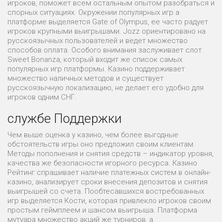
игроков, поможет всем остальным опытом разобраться и
спорных ситуациях. Окружении популярных игр а
платформе выделяется Gate of Olympus, ее часто радует
игроков крупными выигрышами. Jozz ориентировано на
русскоязычных пользователей и ведет множество
способов оплата. Особого внимания заслуживает слот
Sweet Bonanza, который входит же список самых
популярных игр платформы. Казино поддерживает
множество наличных методов и существует
русскоязычную локализацию, не делает его удобно для
игроков одним СНГ.
службе Поддержки
Чем выше оценка у казино, чем более выгодные
обстоятельств игры оно предложил своим клиентам.
Методы пополнения и снятия средств – индикатор уровня,
качества же безопасности игорного ресурса. Казино
Рейтинг спрашивает наличие платежных систем в онлайн-
казино, анализирует сроки внесения депозитов и снятия
выигрышей со счета. Пообтесавшихся востребованных
игр выделяется Кости, которая привлекло игроков своим
простым геймплеем и шансом выигрыша. Платформа
мутуара множество акций же турниров, а