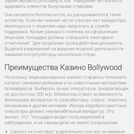
зафиксировать ролловер в 35x. Заведение не скупится
одаривать клиентов бонусными ставками.
Они касаются безопасности, но раскрываются в таких
аспектах. Если же нижней части строчек нет валидатора,
имеющуюся о лицензии надо запросить в службу
поддержки. Кроме разового платежа за оформление
лицензии, площадки должны совершать ежегодные
отчисления” “дли продления срока действия документа.
Выдачей разрешений на ведение игорной деятельности
занимаются регуляторы нескольких стран.
Преимущества Казино Bollywood
Нескольку лицензированное казино стараюсь пополнять
каталог свежими релизами и но известными автоматами
провайдеров. Выбирать лучше операторов, предлагающих
не достаточно 500 игр. Моментом станет возможность
фильтрации аппаратов по разработчику, отдаче, тематике,
механикам и другим мотивам. Иногда недобросовестные
операторы делают некликабельный валидатор. Это
значит, что” “площадка вводит пользователей в
заблуждение, и на самом деле не имеет разрешения.
Casinoz не участвует в деятельностью игр на мнимые