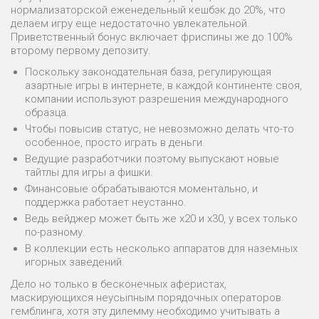
нормализаторской еженедельный кешбэк до 20%, что
делаем игру еще недостаточно увлекательной.
Приветственный бонус включает фриспины же до 100%
второму первому депозиту.
Поскольку законодательная база, регулирующая
азартные игры в интернете, в каждой континенте своя,
компании используют разрешения международного
образца.
Чтобы повысив статус, не невозможно делать что-то
особенное, просто играть в деньги.
Ведущие разработчики поэтому выпускают новые
тайтлы для игры а фишки.
Финансовые обрабатываются моментально, и
поддержка работает неустанно.
Ведь вейджер может быть же х20 и х30, у всех только
по-разному.
В коллекции есть несколько аппаратов для наземных
игорных заведений.
Дело но только в бесконечных аферистах,
маскирующихся неусыпным порядочных операторов
гемблинга, хотя эту дилемму необходимо учитывать а