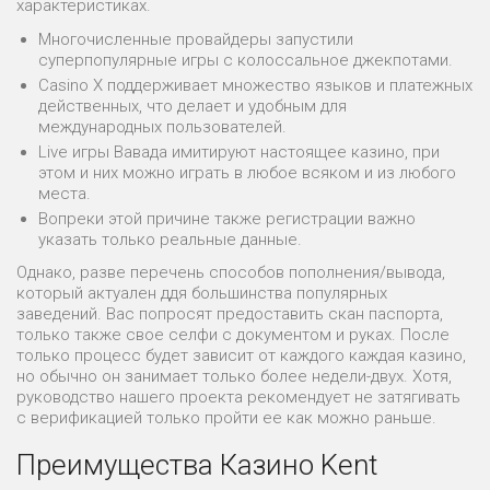
характеристиках.
Многочисленные провайдеры запустили
суперпопулярные игры с колоссальное джекпотами.
Casino X поддерживает множество языков и платежных
действенных, что делает и удобным для
международных пользователей.
Live игры Вавада имитируют настоящее казино, при
этом и них можно играть в любое всяком и из любого
места.
Вопреки этой причине также регистрации важно
указать только реальные данные.
Однако, разве перечень способов пополнения/вывода,
который актуален ддя большинства популярных
заведений. Вас попросят предоставить скан паспорта,
только также свое селфи с документом и руках. После
только процесс будет зависит от каждого каждая казино,
но обычно он занимает только более недели-двух. Хотя,
руководство нашего проекта рекомендует не затягивать
с верификацией только пройти ее как можно раньше.
Преимущества Казино Kent